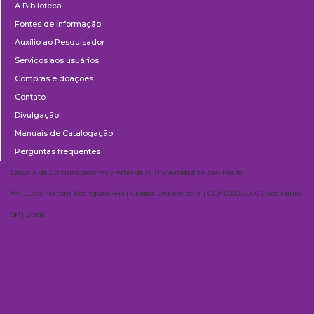
A Biblioteca
Fontes de informação
Auxílio ao Pesquisador
Serviços aos usuários
Compras e doações
Contato
Divulgação
Manuais de Catalogação
Perguntas frequentes
Escuela de Comunicaciones y Artes de la Universidad de São Paulo
AV. Lúcio Martins Rodrigues, 443 | Ciudad Universitaria | CEP 05508-020 | São Paulo,
SP | Brasil