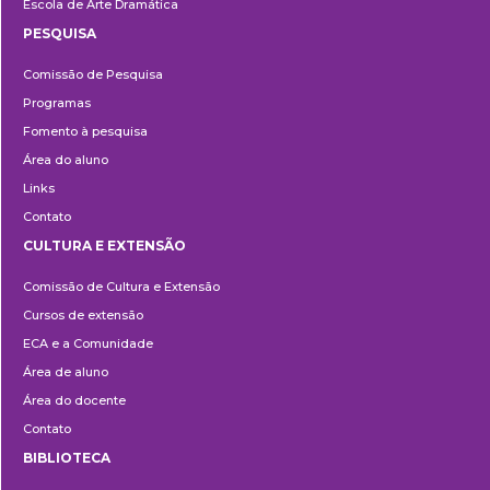
Escola de Arte Dramática
PESQUISA
Pesquisa
Comissão de Pesquisa
Programas
Fomento à pesquisa
Área do aluno
Links
Contato
CULTURA E EXTENSÃO
Cultura
Comissão de Cultura e Extensão
e
Cursos de extensão
Extensão
ECA e a Comunidade
Área de aluno
Área do docente
Contato
BIBLIOTECA
Biblioteca