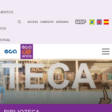
Pasar
al
MENTOS
contenido
principal
ACCESO
CONTACTO
SISTEMAS
DOS
CIONAL
BIBLIOTECA