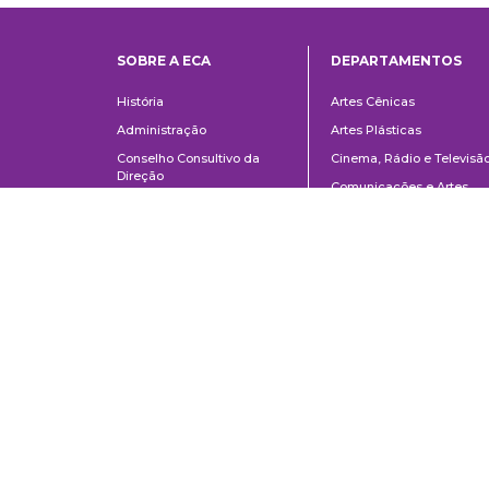
SOBRE A ECA
DEPARTAMENTOS
Institucional
Departame
História
Artes Cênicas
Administração
Artes Plásticas
Conselho Consultivo da
Cinema, Rádio e Televisã
Direção
Comunicações e Artes
Corpo docente e
Informação e Cultura
administrativo
Jornalismo e Editoração
Convênios e Parcerias
Música
Legislação
Relações Públicas,
Concursos
Propaganda e Turismo
Ouvidoria
Escola de Arte Dramática
Escuela de Comunicaciones y Artes de la Universidad de São Paulo
AV. Lúcio Martins Rodrigues, 443 | Ciudad Universitaria | CEP 05508-02