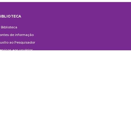
IBLIOTECA
iblioteca
 Biblioteca
ontes de informação
uxílio ao Pesquisador
erviços aos usuários
ompras e doações
ontato
ivulgação
anuais de Catalogação
erguntas frequentes