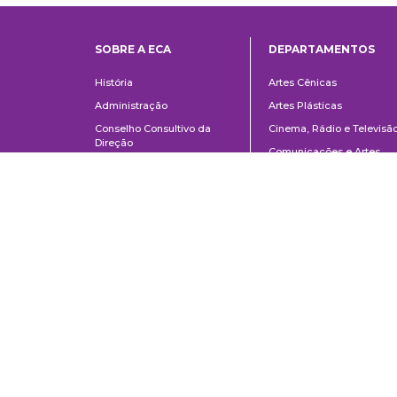
SOBRE A ECA
DEPARTAMENTOS
Institucional
Departame
História
Artes Cênicas
Administração
Artes Plásticas
Conselho Consultivo da
Cinema, Rádio e Televisã
Direção
Comunicações e Artes
Corpo docente e
Informação e Cultura
administrativo
Jornalismo e Editoração
Convênios e Parcerias
Música
Legislação
Relações Públicas,
Concursos
Propaganda e Turismo
Ouvidoria
Escola de Arte Dramática
Escuela de Comunicaciones y Artes de la Universidad de São Paulo
AV. Lúcio Martins Rodrigues, 443 | Ciudad Universitaria | CEP 05508-02