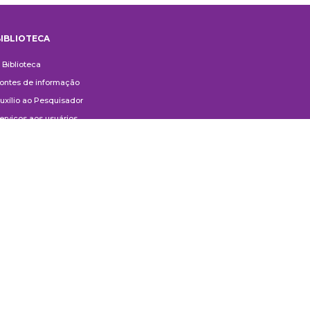
IBLIOTECA
iblioteca
 Biblioteca
ontes de informação
uxílio ao Pesquisador
erviços aos usuários
ompras e doações
ontato
ivulgação
anuais de Catalogação
erguntas frequentes