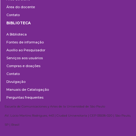
Área do docente
Contato
BIBLIOTECA
Biblioteca
A Biblioteca
Fontes de informação
Auxílio ao Pesquisador
Serviços aos usuários
Compras e doações
Contato
Divulgação
Manuais de Catalogação
Perguntas frequentes
Escuela de Comunicaciones y Artes de la Universidad de São Paulo
AV. Lúcio Martins Rodrigues, 443 | Ciudad Universitaria | CEP 05508-020 | São Paulo,
SP | Brasil