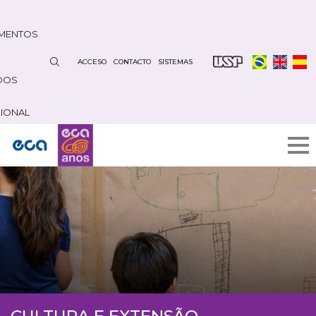
Pasar
al
MENTOS
contenido
principal
ACCESO
CONTACTO
SISTEMAS
DOS
CIONAL
CULTURA E EXTENSÃO