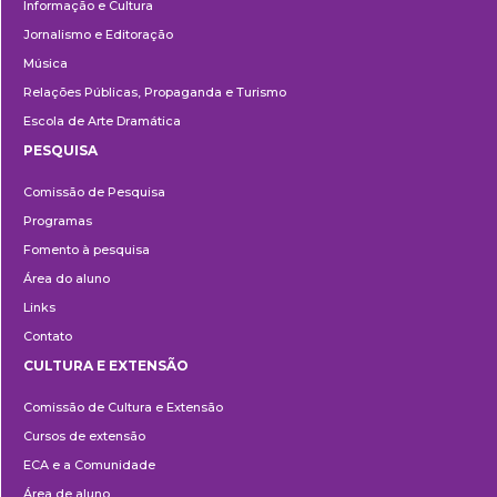
Informação e Cultura
Jornalismo e Editoração
Música
Relações Públicas, Propaganda e Turismo
Escola de Arte Dramática
PESQUISA
Pesquisa
Comissão de Pesquisa
Programas
Fomento à pesquisa
Área do aluno
Links
Contato
CULTURA E EXTENSÃO
Cultura
Comissão de Cultura e Extensão
e
Cursos de extensão
Extensão
ECA e a Comunidade
Área de aluno