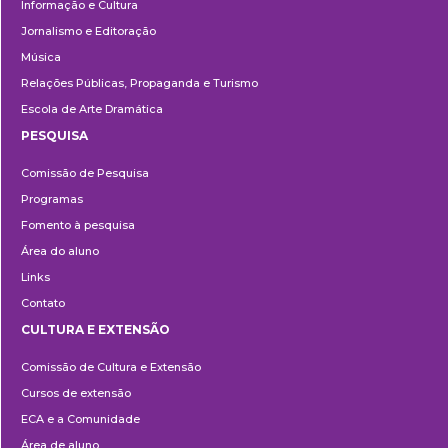
Informação e Cultura
Jornalismo e Editoração
Música
Relações Públicas, Propaganda e Turismo
Escola de Arte Dramática
PESQUISA
Pesquisa
Comissão de Pesquisa
Programas
Fomento à pesquisa
Área do aluno
Links
Contato
CULTURA E EXTENSÃO
Cultura
Comissão de Cultura e Extensão
e
Cursos de extensão
Extensão
ECA e a Comunidade
Área de aluno