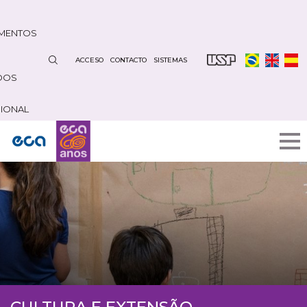
Pasar
al
MENTOS
contenido
principal
ACCESO
CONTACTO
SISTEMAS
DOS
CIONAL
CULTURA E EXTENSÃO