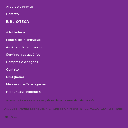
Área do docente
Contato
BIBLIOTECA
Biblioteca
A Biblioteca
Fontes de informação
Auxílio ao Pesquisador
Serviços aos usuários
Compras e doações
Contato
Divulgação
Manuais de Catalogação
Perguntas frequentes
Escuela de Comunicaciones y Artes de la Universidad de São Paulo
AV. Lúcio Martins Rodrigues, 443 | Ciudad Universitaria | CEP 05508-020 | São Paulo,
SP | Brasil