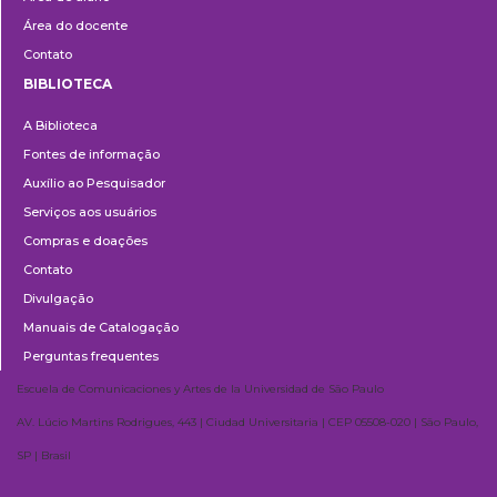
Área do docente
Contato
BIBLIOTECA
Biblioteca
A Biblioteca
Fontes de informação
Auxílio ao Pesquisador
Serviços aos usuários
Compras e doações
Contato
Divulgação
Manuais de Catalogação
Perguntas frequentes
Escuela de Comunicaciones y Artes de la Universidad de São Paulo
AV. Lúcio Martins Rodrigues, 443 | Ciudad Universitaria | CEP 05508-020 | São Paulo,
SP | Brasil