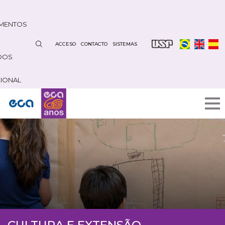
Pasar
al
MENTOS
contenido
principal
ACCESO
CONTACTO
SISTEMAS
DOS
CIONAL
CULTURA E EXTENSÃO