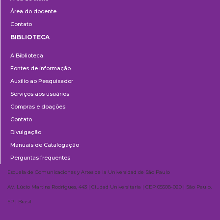
Área do docente
Contato
BIBLIOTECA
Biblioteca
A Biblioteca
Fontes de informação
Auxílio ao Pesquisador
Serviços aos usuários
Compras e doações
Contato
Divulgação
Manuais de Catalogação
Perguntas frequentes
Escuela de Comunicaciones y Artes de la Universidad de São Paulo
AV. Lúcio Martins Rodrigues, 443 | Ciudad Universitaria | CEP 05508-020 | São Paulo,
SP | Brasil