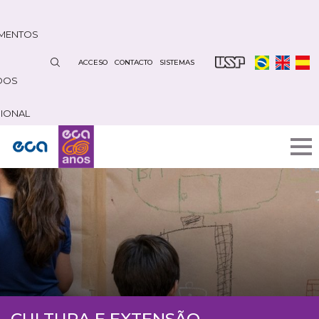
Pasar
al
MENTOS
contenido
principal
ACCESO
CONTACTO
SISTEMAS
DOS
CIONAL
CULTURA E EXTENSÃO