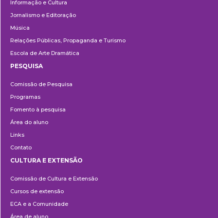
Informação e Cultura
Jornalismo e Editoração
Música
Relações Públicas, Propaganda e Turismo
Escola de Arte Dramática
PESQUISA
Pesquisa
Comissão de Pesquisa
Programas
Fomento à pesquisa
Área do aluno
Links
Contato
CULTURA E EXTENSÃO
Cultura
Comissão de Cultura e Extensão
e
Cursos de extensão
Extensão
ECA e a Comunidade
Área de aluno