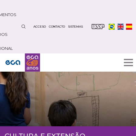
Pasar
al
MENTOS
contenido
principal
ACCESO
CONTACTO
SISTEMAS
DOS
CIONAL
CULTURA E EXTENSÃO