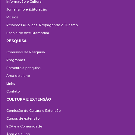
Informação e Cultura
Jornalismo e Editoração
Música
Relações Públicas, Propaganda e Turismo
Escola de Arte Dramática
PESQUISA
Pesquisa
Comissão de Pesquisa
Programas
Fomento à pesquisa
Área do aluno
Links
Contato
CULTURA E EXTENSÃO
Cultura
Comissão de Cultura e Extensão
e
Cursos de extensão
Extensão
ECA e a Comunidade
Área de aluno