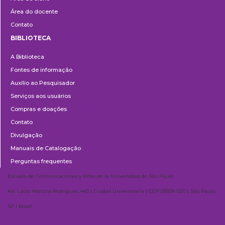
Área do docente
Contato
BIBLIOTECA
Biblioteca
A Biblioteca
Fontes de informação
Auxílio ao Pesquisador
Serviços aos usuários
Compras e doações
Contato
Divulgação
Manuais de Catalogação
Perguntas frequentes
Escuela de Comunicaciones y Artes de la Universidad de São Paulo
AV. Lúcio Martins Rodrigues, 443 | Ciudad Universitaria | CEP 05508-020 | São Paulo,
SP | Brasil