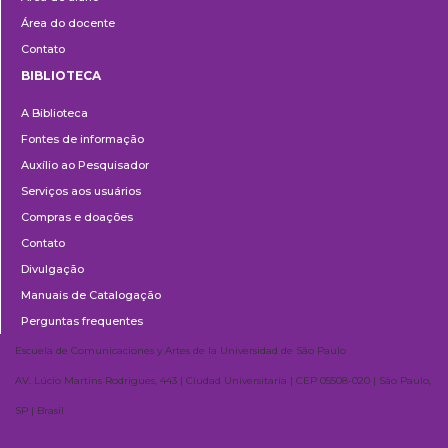
Área do docente
Contato
BIBLIOTECA
Biblioteca
A Biblioteca
Fontes de informação
Auxílio ao Pesquisador
Serviços aos usuários
Compras e doações
Contato
Divulgação
Manuais de Catalogação
Perguntas frequentes
Escuela de Comunicaciones y Artes de la Universidad de São Paulo
AV. Lúcio Martins Rodrigues, 443 | Ciudad Universitaria | CEP 05508-020 | São Paulo,
SP | Brasil