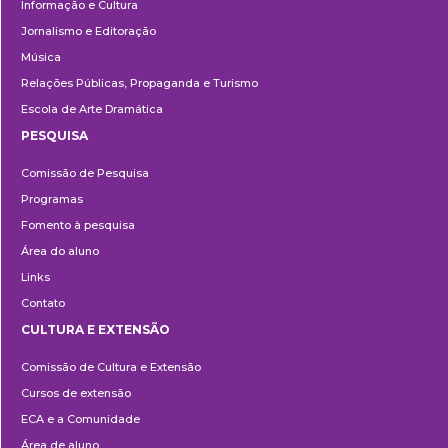
Informação e Cultura
Jornalismo e Editoração
Música
Relações Públicas, Propaganda e Turismo
Escola de Arte Dramática
PESQUISA
Pesquisa
Comissão de Pesquisa
Programas
Fomento à pesquisa
Área do aluno
Links
Contato
CULTURA E EXTENSÃO
Cultura
Comissão de Cultura e Extensão
e
Cursos de extensão
Extensão
ECA e a Comunidade
Área de aluno