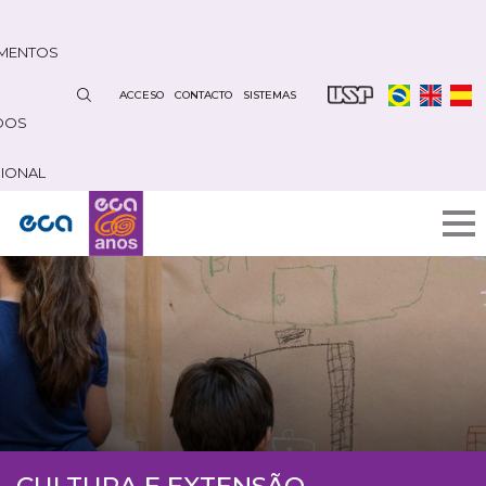
Pasar
al
MENTOS
contenido
principal
ACCESO
CONTACTO
SISTEMAS
DOS
CIONAL
CULTURA E EXTENSÃO