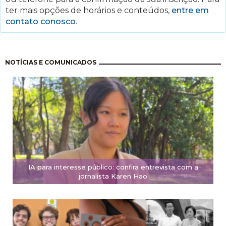
ter mais opções de horários e conteúdos,
entre em
contato conosco
.
Paginación
NOTÍCIAS E COMUNICADOS
IA para interesse público: confira entrevista com a
jornalista Karen Hao