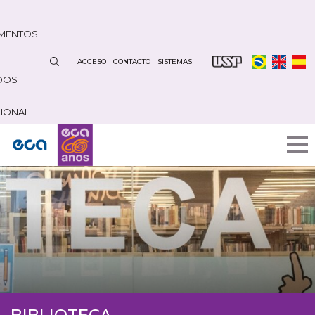
Pasar
al
MENTOS
contenido
principal
ACCESO
CONTACTO
SISTEMAS
DOS
CIONAL
BIBLIOTECA