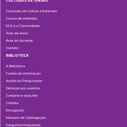
CULTURA E EXTENSÃO
Cultura
Comissão de Cultura e Extensão
e
Cursos de extensão
Extensão
ECA e a Comunidade
Área de aluno
Área do docente
Contato
BIBLIOTECA
Biblioteca
A Biblioteca
Fontes de informação
Auxílio ao Pesquisador
Serviços aos usuários
Compras e doações
Contato
Divulgação
Manuais de Catalogação
Perguntas frequentes