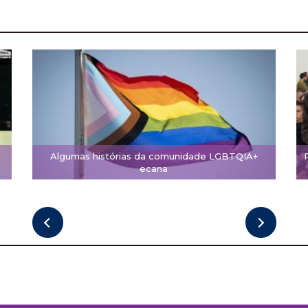
Algumas histórias da comunidade LGBTQIA+
ecana