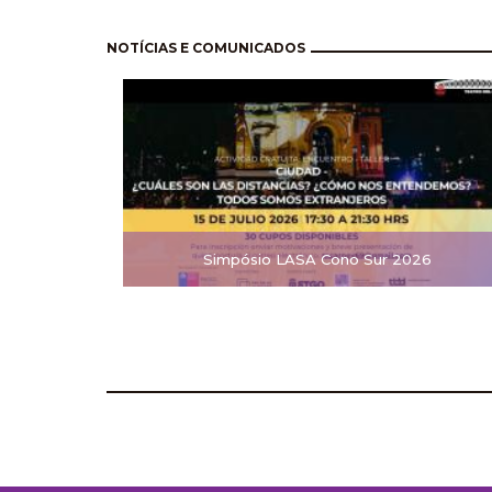
Paginación
NOTÍCIAS E COMUNICADOS
Simpósio LASA Cono Sur 2026