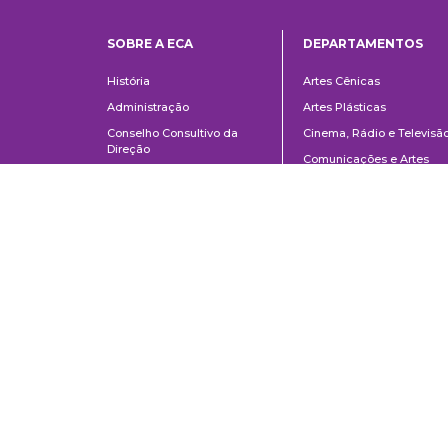
SOBRE A ECA
DEPARTAMENTOS
Institucional
Departame
História
Artes Cênicas
Administração
Artes Plásticas
Conselho Consultivo da
Cinema, Rádio e Televisã
Direção
Comunicações e Artes
Corpo docente e
Informação e Cultura
administrativo
Jornalismo e Editoração
Convênios e Parcerias
Música
Legislação
Relações Públicas,
Concursos
Propaganda e Turismo
Ouvidoria
Escola de Arte Dramática
Escuela de Comunicaciones y Artes de la Universidad de São Paulo
AV. Lúcio Martins Rodrigues, 443 | Ciudad Universitaria | CEP 05508-02