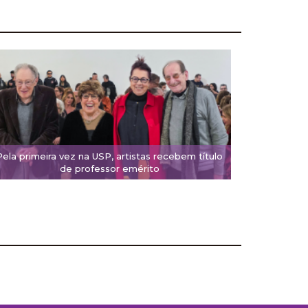
Pela primeira vez na USP, artistas recebem título
de professor emérito