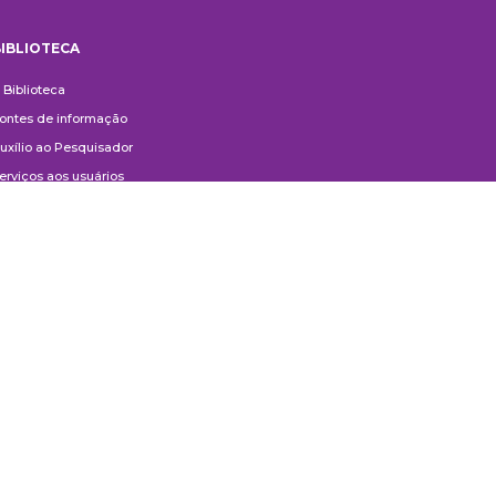
IBLIOTECA
iblioteca
 Biblioteca
ontes de informação
uxílio ao Pesquisador
erviços aos usuários
ompras e doações
ontato
ivulgação
anuais de Catalogação
erguntas frequentes