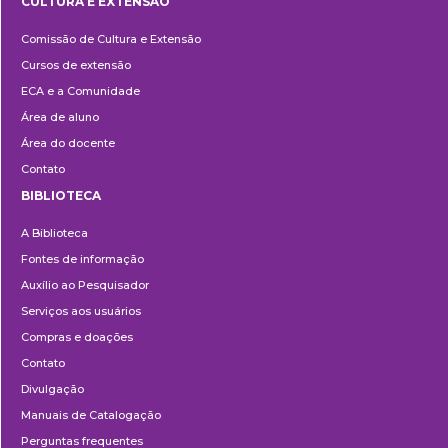
CULTURA E EXTENSÃO
Cultura
Comissão de Cultura e Extensão
e
Cursos de extensão
Extensão
ECA e a Comunidade
Área de aluno
Área do docente
Contato
BIBLIOTECA
Biblioteca
A Biblioteca
Fontes de informação
Auxílio ao Pesquisador
Serviços aos usuários
Compras e doações
Contato
Divulgação
Manuais de Catalogação
Perguntas frequentes