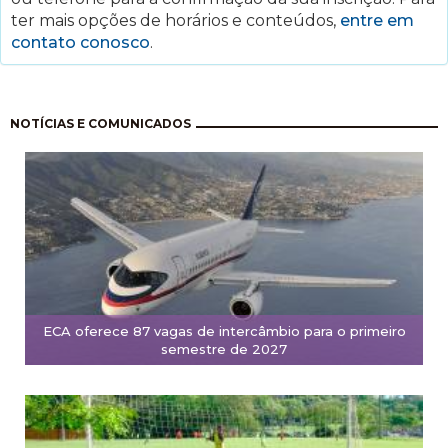
ter mais opções de horários e conteúdos,
entre em
contato conosco
.
Paginación
NOTÍCIAS E COMUNICADOS
ECA oferece 87 vagas de intercâmbio para o primeiro
semestre de 2027