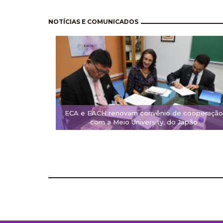
Paginación
NOTÍCIAS E COMUNICADOS
ECA e EACH renovam convênio de cooperação
com a Meio University, do Japão