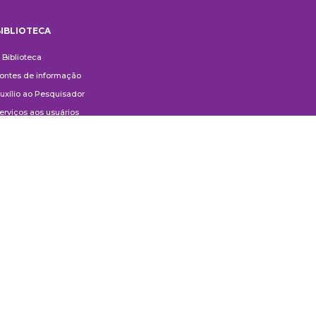
IBLIOTECA
iblioteca
 Biblioteca
ontes de informação
uxílio ao Pesquisador
erviços aos usuários
ompras e doações
ontato
ivulgação
anuais de Catalogação
erguntas frequentes