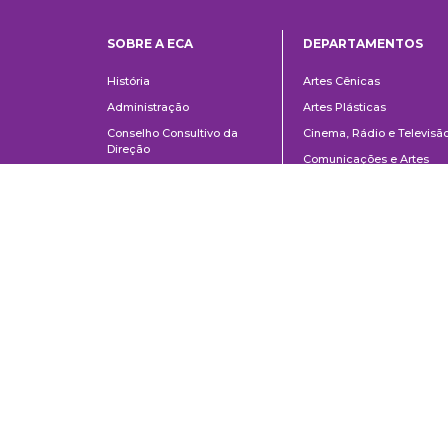
SOBRE A ECA
DEPARTAMENTOS
Institucional
Departame
História
Artes Cênicas
Administração
Artes Plásticas
Conselho Consultivo da
Cinema, Rádio e Televisã
Direção
Comunicações e Artes
Corpo docente e
Informação e Cultura
administrativo
Jornalismo e Editoração
Convênios e Parcerias
Música
Legislação
Relações Públicas,
Concursos
Propaganda e Turismo
Ouvidoria
Escola de Arte Dramática
Escuela de Comunicaciones y Artes de la Universidad de São Paulo
AV. Lúcio Martins Rodrigues, 443 | Ciudad Universitaria | CEP 05508-02