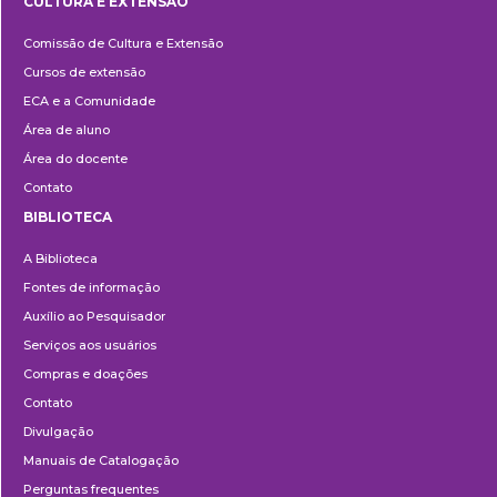
CULTURA E EXTENSÃO
Cultura
Comissão de Cultura e Extensão
e
Cursos de extensão
Extensão
ECA e a Comunidade
Área de aluno
Área do docente
Contato
BIBLIOTECA
Biblioteca
A Biblioteca
Fontes de informação
Auxílio ao Pesquisador
Serviços aos usuários
Compras e doações
Contato
Divulgação
Manuais de Catalogação
Perguntas frequentes