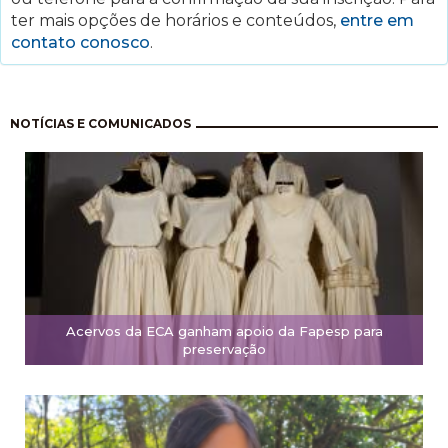
ter mais opções de horários e conteúdos,
entre em
contato conosco
.
Paginación
NOTÍCIAS E COMUNICADOS
Acervos da ECA ganham apoio da Fapesp para
preservação