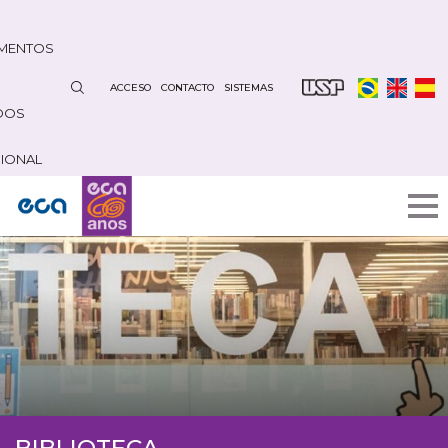
Pasar
al
MENTOS
contenido
principal
ACCESO
CONTACTO
SISTEMAS
DOS
CIONAL
BIBLIOTECA