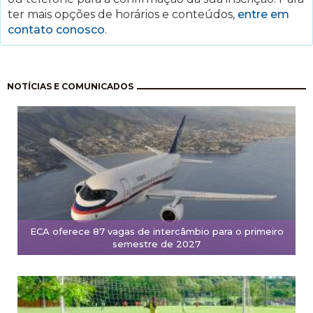
ter mais opções de horários e conteúdos,
entre em
contato conosco
.
Paginación
NOTÍCIAS E COMUNICADOS
ECA oferece 87 vagas de intercâmbio para o primeiro
semestre de 2027