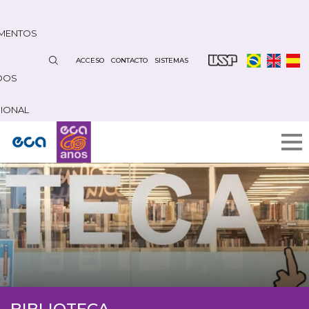
Pasar
al
MENTOS
contenido
principal
ACCESO
CONTACTO
SISTEMAS
DOS
CIONAL
BIBLIOTECA