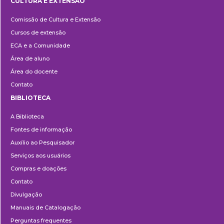
CULTURA E EXTENSÃO
Cultura
Comissão de Cultura e Extensão
e
Cursos de extensão
Extensão
ECA e a Comunidade
Área de aluno
Área do docente
Contato
BIBLIOTECA
Biblioteca
A Biblioteca
Fontes de informação
Auxílio ao Pesquisador
Serviços aos usuários
Compras e doações
Contato
Divulgação
Manuais de Catalogação
Perguntas frequentes