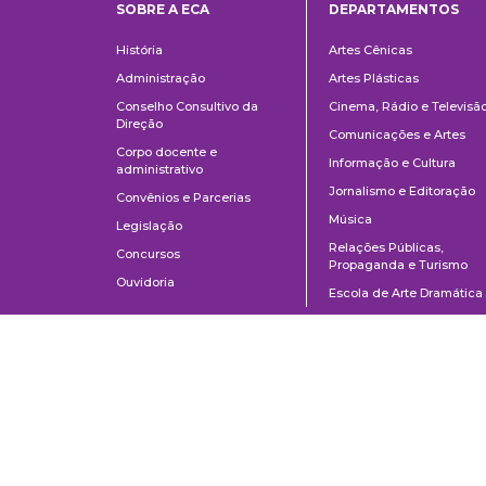
SOBRE A ECA
DEPARTAMENTOS
Institucional
Departame
História
Artes Cênicas
Administração
Artes Plásticas
Conselho Consultivo da
Cinema, Rádio e Televisã
Direção
Comunicações e Artes
Corpo docente e
Informação e Cultura
administrativo
Jornalismo e Editoração
Convênios e Parcerias
Música
Legislação
Relações Públicas,
Concursos
Propaganda e Turismo
Ouvidoria
Escola de Arte Dramática
Escuela de Comunicaciones y Artes de la Universidad de São Paulo
AV. Lúcio Martins Rodrigues, 443 | Ciudad Universitaria | CEP 05508-02