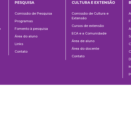
PESQUISA
CULTURA E EXTENSÃO
B
ntos
Pesquisa
Cultura
B
Comissão de Pesquisa
Comissão de Cultura e
A
e
Extensão
Programas
F
Extensão
Cursos de extensão
o
Fomento à pesquisa
A
ECA e a Comunidade
Área do aluno
S
Área de aluno
Links
C
Área do docente
Contato
C
Contato
D
M
P
0 | São Paulo, SP | Brasil