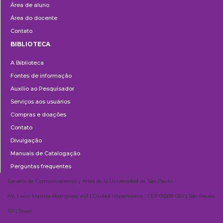
Área de aluno
Área do docente
Contato
BIBLIOTECA
Biblioteca
A Biblioteca
Fontes de informação
Auxílio ao Pesquisador
Serviços aos usuários
Compras e doações
Contato
Divulgação
Manuais de Catalogação
Perguntas frequentes
Escuela de Comunicaciones y Artes de la Universidad de São Paulo
AV. Lúcio Martins Rodrigues, 443 | Ciudad Universitaria | CEP 05508-020 | São Paulo,
SP | Brasil