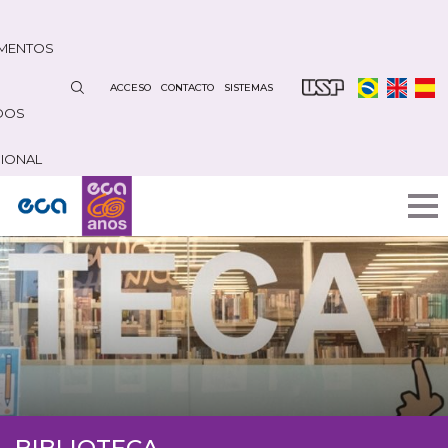
Pasar
al
MENTOS
contenido
principal
ACCESO
CONTACTO
SISTEMAS
DOS
CIONAL
BIBLIOTECA