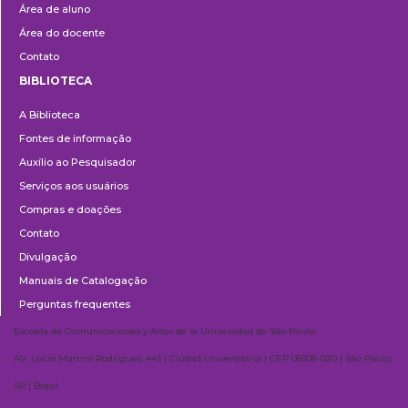
Área de aluno
Área do docente
Contato
BIBLIOTECA
Biblioteca
A Biblioteca
Fontes de informação
Auxílio ao Pesquisador
Serviços aos usuários
Compras e doações
Contato
Divulgação
Manuais de Catalogação
Perguntas frequentes
Escuela de Comunicaciones y Artes de la Universidad de São Paulo
AV. Lúcio Martins Rodrigues, 443 | Ciudad Universitaria | CEP 05508-020 | São Paulo,
SP | Brasil