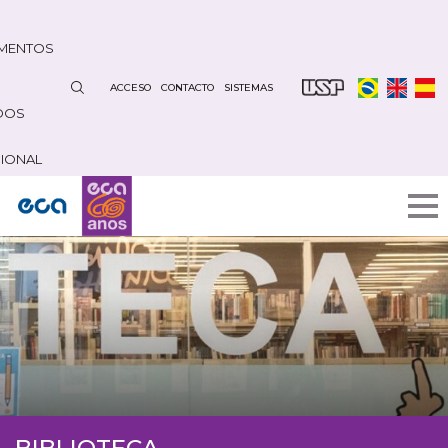
Pasar
al
MENTOS
contenido
principal
ACCESO
CONTACTO
SISTEMAS
DOS
CIONAL
BIBLIOTECA