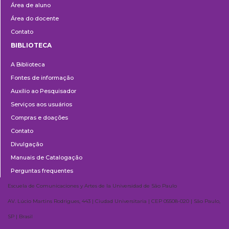
Área de aluno
Área do docente
Contato
BIBLIOTECA
Biblioteca
A Biblioteca
Fontes de informação
Auxílio ao Pesquisador
Serviços aos usuários
Compras e doações
Contato
Divulgação
Manuais de Catalogação
Perguntas frequentes
Escuela de Comunicaciones y Artes de la Universidad de São Paulo
AV. Lúcio Martins Rodrigues, 443 | Ciudad Universitaria | CEP 05508-020 | São Paulo,
SP | Brasil