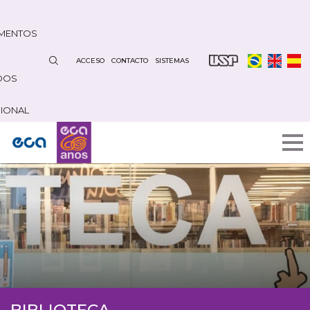
Pasar
al
MENTOS
contenido
principal
ACCESO
CONTACTO
SISTEMAS
DOS
CIONAL
BIBLIOTECA