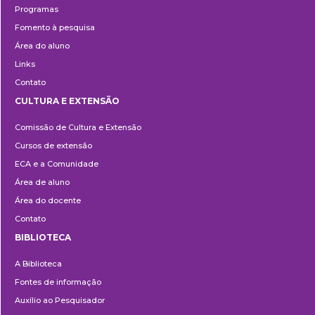
Programas
Fomento à pesquisa
Área do aluno
Links
Contato
CULTURA E EXTENSÃO
Cultura
Comissão de Cultura e Extensão
e
Cursos de extensão
Extensão
ECA e a Comunidade
Área de aluno
Área do docente
Contato
BIBLIOTECA
Biblioteca
A Biblioteca
Fontes de informação
Auxílio ao Pesquisador