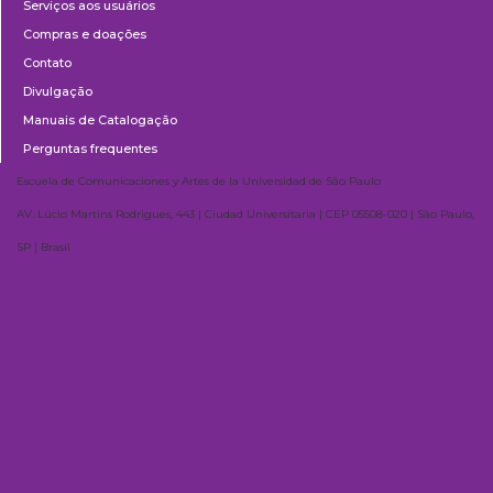
Serviços aos usuários
Compras e doações
Contato
Divulgação
Manuais de Catalogação
Perguntas frequentes
Escuela de Comunicaciones y Artes de la Universidad de São Paulo
AV. Lúcio Martins Rodrigues, 443 | Ciudad Universitaria | CEP 05508-020 | São Paulo,
SP | Brasil