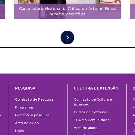
Curso sobre História da Crítica de Arte no Brasil
recebe inscrições
PESQUISA
CULTURA E EXTENSÃO
B
ntos
Pesquisa
Cultura
B
Comissão de Pesquisa
Comissão de Cultura e
A
e
Extensão
Programas
F
Extensão
Cursos de extensão
o
Fomento à pesquisa
A
ECA e a Comunidade
Área do aluno
S
Área de aluno
Links
C