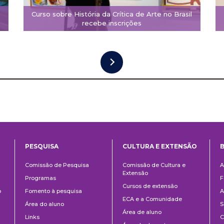
Curso sobre História da Crítica de Arte no Brasil
recebe inscrições
PESQUISA
CULTURA E EXTENSÃO
B
ntos
Pesquisa
Cultura
B
Comissão de Pesquisa
Comissão de Cultura e
A
e
Extensão
Programas
F
Extensão
Cursos de extensão
o
Fomento à pesquisa
A
ECA e a Comunidade
Área do aluno
S
Área de aluno
Links
C