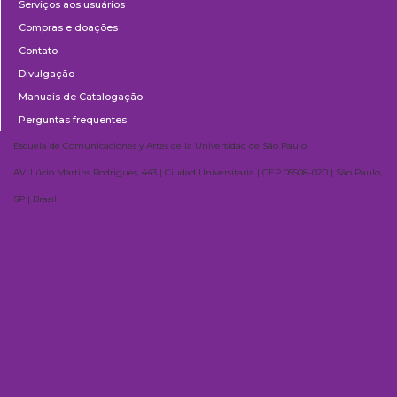
Serviços aos usuários
Compras e doações
Contato
Divulgação
Manuais de Catalogação
Perguntas frequentes
Escuela de Comunicaciones y Artes de la Universidad de São Paulo
AV. Lúcio Martins Rodrigues, 443 | Ciudad Universitaria | CEP 05508-020 | São Paulo,
SP | Brasil