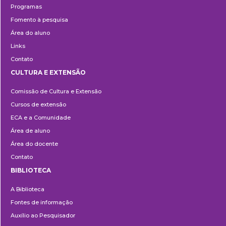
Programas
Fomento à pesquisa
Área do aluno
Links
Contato
CULTURA E EXTENSÃO
Cultura
Comissão de Cultura e Extensão
e
Cursos de extensão
Extensão
ECA e a Comunidade
Área de aluno
Área do docente
Contato
BIBLIOTECA
Biblioteca
A Biblioteca
Fontes de informação
Auxílio ao Pesquisador