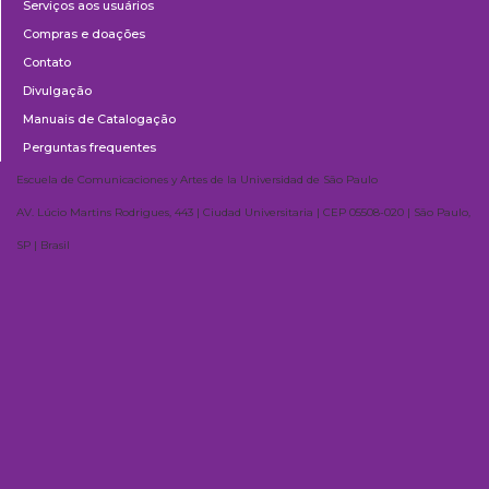
Serviços aos usuários
Compras e doações
Contato
Divulgação
Manuais de Catalogação
Perguntas frequentes
Escuela de Comunicaciones y Artes de la Universidad de São Paulo
AV. Lúcio Martins Rodrigues, 443 | Ciudad Universitaria | CEP 05508-020 | São Paulo,
SP | Brasil