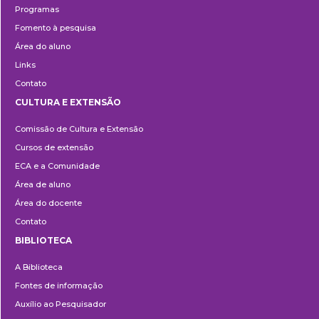
Programas
Fomento à pesquisa
Área do aluno
Links
Contato
CULTURA E EXTENSÃO
Cultura
Comissão de Cultura e Extensão
e
Cursos de extensão
Extensão
ECA e a Comunidade
Área de aluno
Área do docente
Contato
BIBLIOTECA
Biblioteca
A Biblioteca
Fontes de informação
Auxílio ao Pesquisador