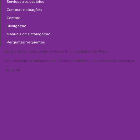
Serviços aos usuários
Compras e doações
Contato
Divulgação
Manuais de Catalogação
Perguntas frequentes
Escuela de Comunicaciones y Artes de la Universidad de São Paulo
AV. Lúcio Martins Rodrigues, 443 | Ciudad Universitaria | CEP 05508-020 | São Paulo,
SP | Brasil