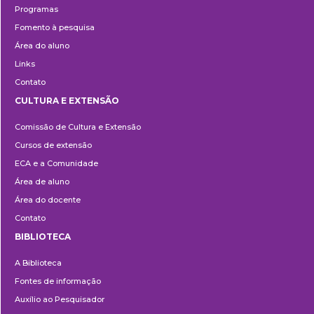
Programas
Fomento à pesquisa
Área do aluno
Links
Contato
CULTURA E EXTENSÃO
Cultura
Comissão de Cultura e Extensão
e
Cursos de extensão
Extensão
ECA e a Comunidade
Área de aluno
Área do docente
Contato
BIBLIOTECA
Biblioteca
A Biblioteca
Fontes de informação
Auxílio ao Pesquisador