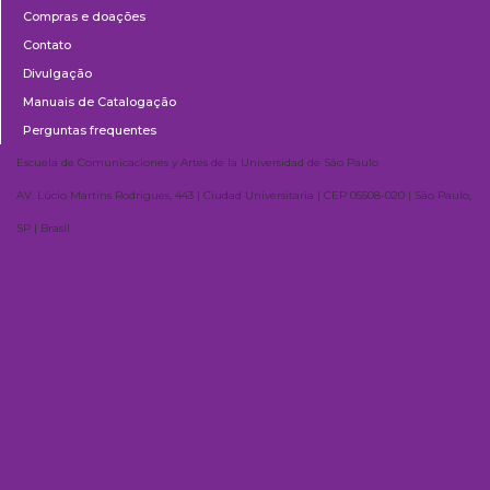
Compras e doações
Contato
Divulgação
Manuais de Catalogação
Perguntas frequentes
Escuela de Comunicaciones y Artes de la Universidad de São Paulo
AV. Lúcio Martins Rodrigues, 443 | Ciudad Universitaria | CEP 05508-020 | São Paulo,
SP | Brasil