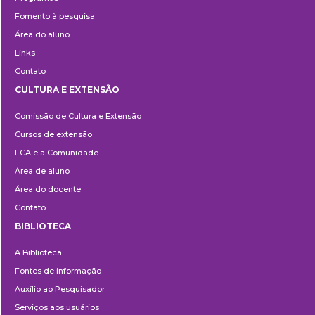
Fomento à pesquisa
Área do aluno
Links
Contato
CULTURA E EXTENSÃO
Cultura
Comissão de Cultura e Extensão
e
Cursos de extensão
Extensão
ECA e a Comunidade
Área de aluno
Área do docente
Contato
BIBLIOTECA
Biblioteca
A Biblioteca
Fontes de informação
Auxílio ao Pesquisador
Serviços aos usuários