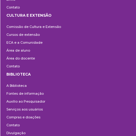
Contato
CULTURA E EXTENSÃO
Cultura
Comissão de Cultura e Extensão
e
Cursos de extensão
Extensão
ECA e a Comunidade
Área de aluno
Área do docente
Contato
BIBLIOTECA
Biblioteca
A Biblioteca
Fontes de informação
Auxílio ao Pesquisador
Serviços aos usuários
Compras e doações
Contato
Divulgação