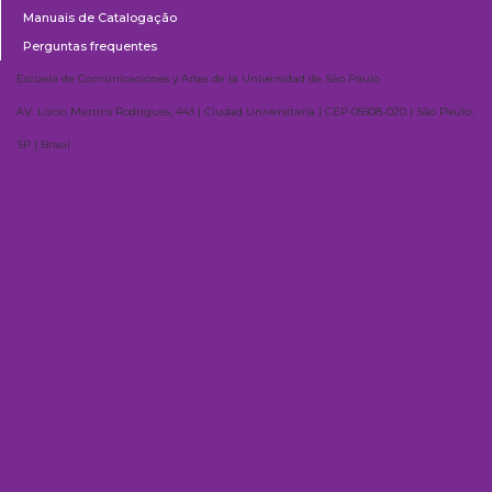
Manuais de Catalogação
Perguntas frequentes
Escuela de Comunicaciones y Artes de la Universidad de São Paulo
AV. Lúcio Martins Rodrigues, 443 | Ciudad Universitaria | CEP 05508-020 | São Paulo,
SP | Brasil