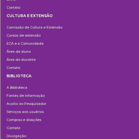
Contato
CULTURA E EXTENSÃO
Cultura
Comissão de Cultura e Extensão
e
Cursos de extensão
Extensão
ECA e a Comunidade
Área de aluno
Área do docente
Contato
BIBLIOTECA
Biblioteca
A Biblioteca
Fontes de informação
Auxílio ao Pesquisador
Serviços aos usuários
Compras e doações
Contato
Divulgação