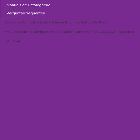
Manuais de Catalogação
Perguntas frequentes
Escuela de Comunicaciones y Artes de la Universidad de São Paulo
AV. Lúcio Martins Rodrigues, 443 | Ciudad Universitaria | CEP 05508-020 | São Paulo,
SP | Brasil