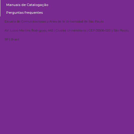
Manuais de Catalogação
Perguntas frequentes
Escuela de Comunicaciones y Artes de la Universidad de São Paulo
AV. Lúcio Martins Rodrigues, 443 | Ciudad Universitaria | CEP 05508-020 | São Paulo,
SP | Brasil