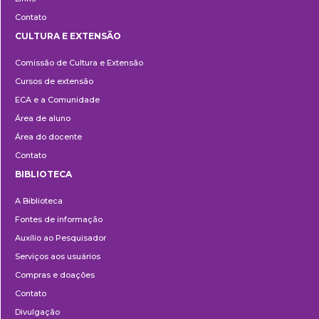
Contato
CULTURA E EXTENSÃO
Cultura
Comissão de Cultura e Extensão
e
Cursos de extensão
Extensão
ECA e a Comunidade
Área de aluno
Área do docente
Contato
BIBLIOTECA
Biblioteca
A Biblioteca
Fontes de informação
Auxílio ao Pesquisador
Serviços aos usuários
Compras e doações
Contato
Divulgação