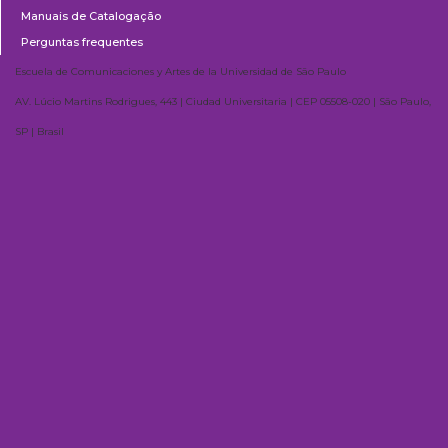
Manuais de Catalogação
Perguntas frequentes
Escuela de Comunicaciones y Artes de la Universidad de São Paulo
AV. Lúcio Martins Rodrigues, 443 | Ciudad Universitaria | CEP 05508-020 | São Paulo,
SP | Brasil