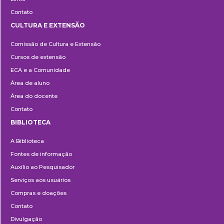
Contato
CULTURA E EXTENSÃO
Cultura
Comissão de Cultura e Extensão
e
Cursos de extensão
Extensão
ECA e a Comunidade
Área de aluno
Área do docente
Contato
BIBLIOTECA
Biblioteca
A Biblioteca
Fontes de informação
Auxílio ao Pesquisador
Serviços aos usuários
Compras e doações
Contato
Divulgação