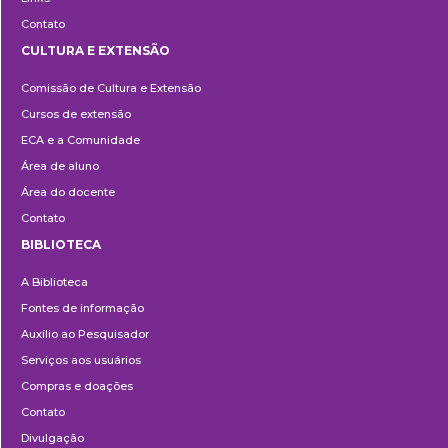
Contato
CULTURA E EXTENSÃO
Cultura
Comissão de Cultura e Extensão
e
Cursos de extensão
Extensão
ECA e a Comunidade
Área de aluno
Área do docente
Contato
BIBLIOTECA
Biblioteca
A Biblioteca
Fontes de informação
Auxílio ao Pesquisador
Serviços aos usuários
Compras e doações
Contato
Divulgação