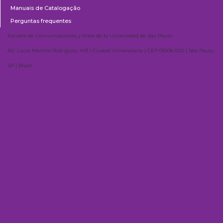
Manuais de Catalogação
Perguntas frequentes
Escuela de Comunicaciones y Artes de la Universidad de São Paulo
AV. Lúcio Martins Rodrigues, 443 | Ciudad Universitaria | CEP 05508-020 | São Paulo,
SP | Brasil