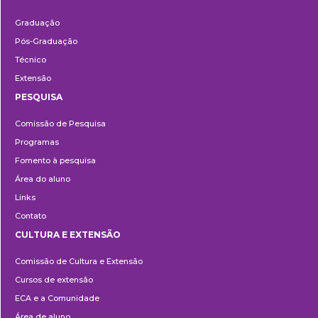
Ensino
Graduação
Pós-Graduação
Técnico
Extensão
PESQUISA
Pesquisa
Comissão de Pesquisa
Programas
Fomento à pesquisa
Área do aluno
Links
Contato
CULTURA E EXTENSÃO
Cultura
Comissão de Cultura e Extensão
e
Cursos de extensão
Extensão
ECA e a Comunidade
Área de aluno