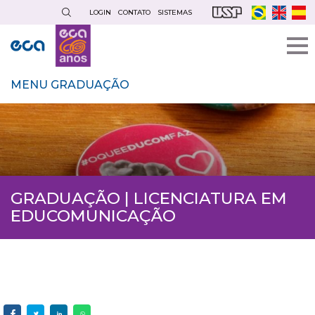
Pular
LOGIN
CONTATO
SISTEMAS
para
o
conteúdo
principal
MENU GRADUAÇÃO
GRADUAÇÃO | LICENCIATURA EM
EDUCOMUNICAÇÃO