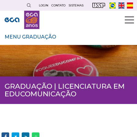
Pular
LOGIN
CONTATO
SISTEMAS
para
o
conteúdo
principal
MENU GRADUAÇÃO
GRADUAÇÃO | LICENCIATURA EM
EDUCOMUNICAÇÃO