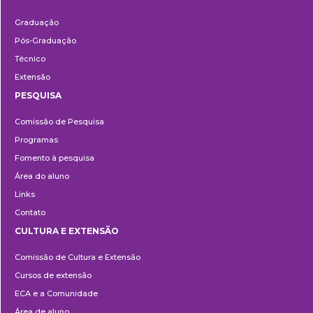
Ensino
Graduação
Pós-Graduação
Técnico
Extensão
PESQUISA
Pesquisa
Comissão de Pesquisa
Programas
Fomento à pesquisa
Área do aluno
Links
Contato
CULTURA E EXTENSÃO
Cultura
Comissão de Cultura e Extensão
e
Cursos de extensão
Extensão
ECA e a Comunidade
Área de aluno