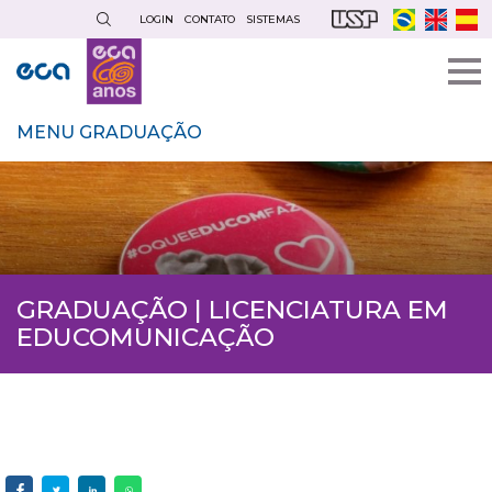
Pular
LOGIN
CONTATO
SISTEMAS
para
o
conteúdo
principal
MENU GRADUAÇÃO
GRADUAÇÃO | LICENCIATURA EM
EDUCOMUNICAÇÃO