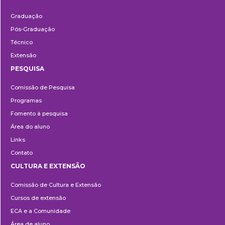
Ensino
Graduação
Pós-Graduação
Técnico
Extensão
PESQUISA
Pesquisa
Comissão de Pesquisa
Programas
Fomento à pesquisa
Área do aluno
Links
Contato
CULTURA E EXTENSÃO
Cultura
Comissão de Cultura e Extensão
e
Cursos de extensão
Extensão
ECA e a Comunidade
Área de aluno