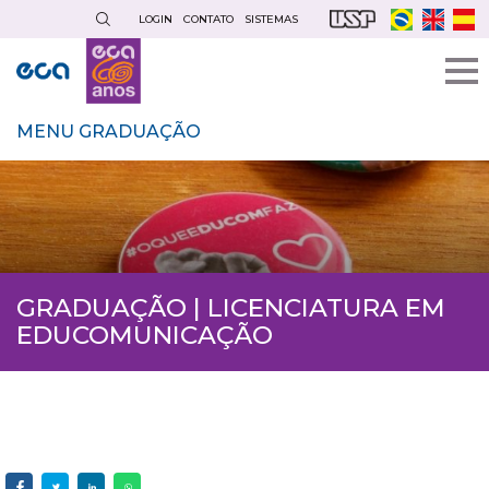
Pular
LOGIN
CONTATO
SISTEMAS
para
o
conteúdo
principal
MENU GRADUAÇÃO
GRADUAÇÃO | LICENCIATURA EM
EDUCOMUNICAÇÃO