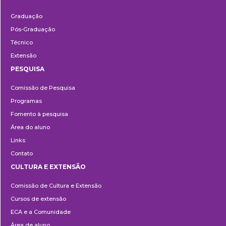
Ensino
Graduação
Pós-Graduação
Técnico
Extensão
PESQUISA
Pesquisa
Comissão de Pesquisa
Programas
Fomento à pesquisa
Área do aluno
Links
Contato
CULTURA E EXTENSÃO
Cultura
Comissão de Cultura e Extensão
e
Cursos de extensão
Extensão
ECA e a Comunidade
Área de aluno