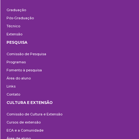
Ensino
Graduação
Pós-Graduação
Técnico
Extensão
PESQUISA
Pesquisa
Comissão de Pesquisa
Programas
Fomento à pesquisa
Área do aluno
Links
Contato
CULTURA E EXTENSÃO
Cultura
Comissão de Cultura e Extensão
e
Cursos de extensão
Extensão
ECA e a Comunidade
Área de aluno