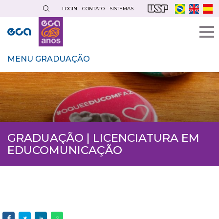
Pular
LOGIN
CONTATO
SISTEMAS
para
o
conteúdo
principal
MENU GRADUAÇÃO
GRADUAÇÃO | LICENCIATURA EM
EDUCOMUNICAÇÃO