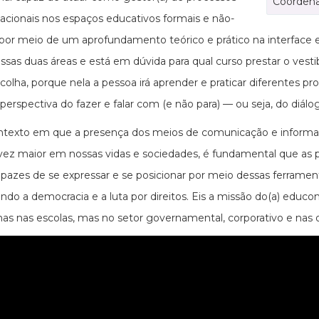
Coordena
cionais nos espaços educativos formais e não-
 por meio de um aprofundamento teórico e prático na interface
ssas duas áreas e está em dúvida para qual curso prestar o ves
colha, porque nela a pessoa irá aprender e praticar diferentes p
a perspectiva do fazer e falar com (e não para) — ou seja, do di
exto em que a presença dos meios de comunicação e informação
vez maior em nossas vidas e sociedades, é fundamental que as pe
pazes de se expressar e se posicionar por meio dessas ferramen
endo a democracia e a luta por direitos. Eis a missão do(a) edu
as nas escolas, mas no setor governamental, corporativo e nas o