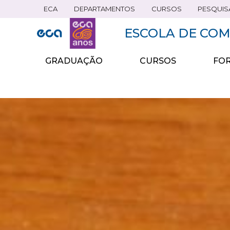
ECA
DEPARTAMENTOS
CURSOS
PESQUIS
Pular
para
ESCOLA DE COM
o
conteúdo
principal
GRADUAÇÃO
CURSOS
FOR