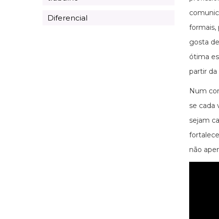
comunica
Diferencial
formais,
gosta de
ótima es
partir d
Num cont
se cada 
sejam ca
fortalec
não apen