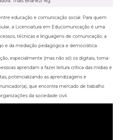
dora: Thaís Brianezi Ng
 entre educação e comunicação social. Para quem
tibular, a Licenciatura em Educomunicação é uma
rocessos, técnicas e linguagens de comunicação, a
álogo e da mediação pedagógica e democrática.
, especialmente (mas não só) os digitais, torna-
ssoas aprendam a fazer leitura crítica das mídias e
tas, potencializando as aprendizagens e
comunicador(a), que encontra mercado de trabalho
rganizações da sociedade civil.