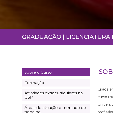
GRADUAÇÃO | LICENCIATUR
SOB
Sobre o Curso
Formação
Criada e
Atividades extracurriculares na
curso ma
USP
Universi
Áreas de atuação e mercado de
trabalho
profissi