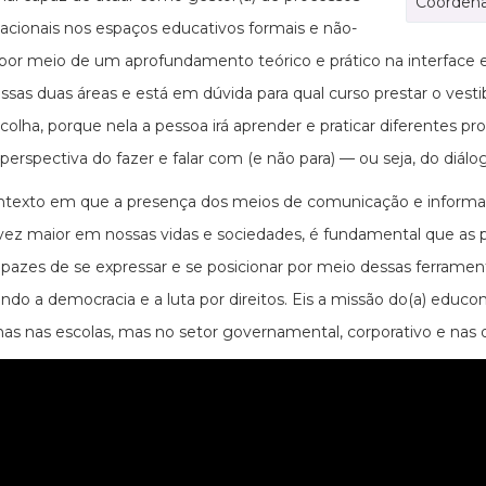
Coordena
cionais nos espaços educativos formais e não-
 por meio de um aprofundamento teórico e prático na interface
ssas duas áreas e está em dúvida para qual curso prestar o ves
colha, porque nela a pessoa irá aprender e praticar diferentes p
a perspectiva do fazer e falar com (e não para) — ou seja, do di
exto em que a presença dos meios de comunicação e informação
vez maior em nossas vidas e sociedades, é fundamental que as pe
pazes de se expressar e se posicionar por meio dessas ferramen
endo a democracia e a luta por direitos. Eis a missão do(a) edu
as nas escolas, mas no setor governamental, corporativo e nas o