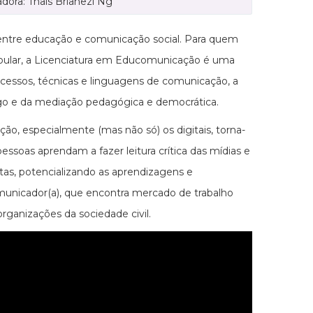
dora: Thaís Brianezi Ng
 entre educação e comunicação social. Para quem
tibular, a Licenciatura em Educomunicação é uma
rocessos, técnicas e linguagens de comunicação, a
álogo e da mediação pedagógica e democrática.
, especialmente (mas não só) os digitais, torna-
ssoas aprendam a fazer leitura crítica das mídias e
tas, potencializando as aprendizagens e
comunicador(a), que encontra mercado de trabalho
rganizações da sociedade civil.