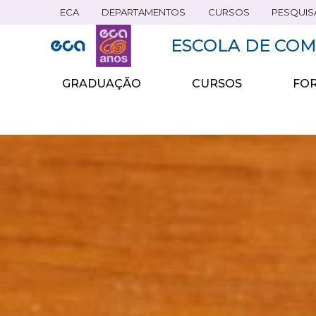
ECA
DEPARTAMENTOS
CURSOS
PESQUIS
Pular
para
ESCOLA DE COM
o
conteúdo
principal
GRADUAÇÃO
CURSOS
FOR