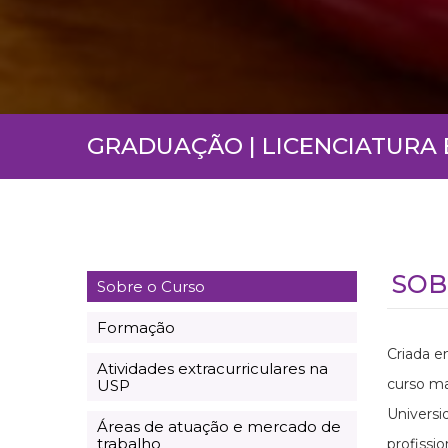
GRADUAÇÃO | LICENCIATUR
SOB
Sobre o Curso
Formação
Criada e
Atividades extracurriculares na
curso ma
USP
Universi
Áreas de atuação e mercado de
trabalho
profissi