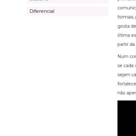
comunica
Diferencial
formais,
gosta de
ótima es
partir d
Num cont
se cada 
sejam ca
fortalec
não apen