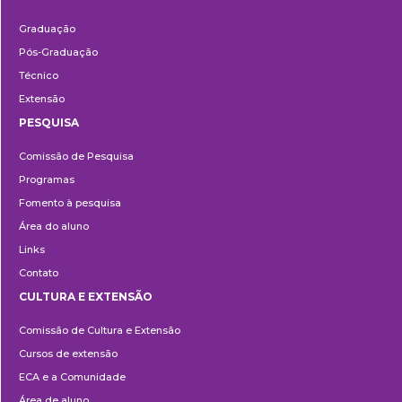
Ensino
Graduação
Pós-Graduação
Técnico
Extensão
PESQUISA
Pesquisa
Comissão de Pesquisa
Programas
Fomento à pesquisa
Área do aluno
Links
Contato
CULTURA E EXTENSÃO
Cultura
Comissão de Cultura e Extensão
e
Cursos de extensão
Extensão
ECA e a Comunidade
Área de aluno