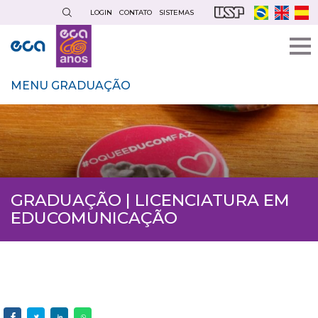
Pular
LOGIN
CONTATO
SISTEMAS
para
o
conteúdo
principal
MENU GRADUAÇÃO
GRADUAÇÃO | LICENCIATURA EM
EDUCOMUNICAÇÃO