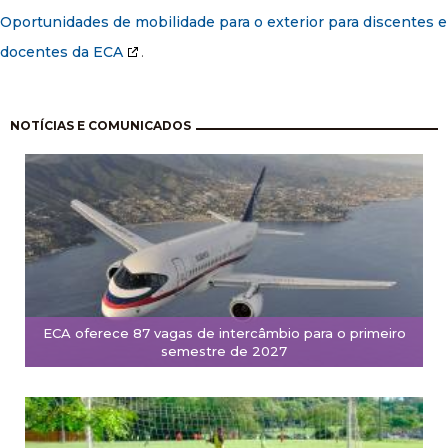
Oportunidades de mobilidade para o exterior para discentes e
docentes da ECA
.
Paginação
NOTÍCIAS E COMUNICADOS
ECA oferece 87 vagas de intercâmbio para o primeiro
semestre de 2027