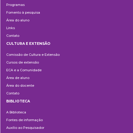
Programas
Fomento à pesquisa
Área do aluno
Links
Contato
CULTURA E EXTENSÃO
Cultura
Comissão de Cultura e Extensão
e
Cursos de extensão
Extensão
ECA e a Comunidade
Área de aluno
Área do docente
Contato
BIBLIOTECA
Biblioteca
A Biblioteca
Fontes de informação
Auxílio ao Pesquisador