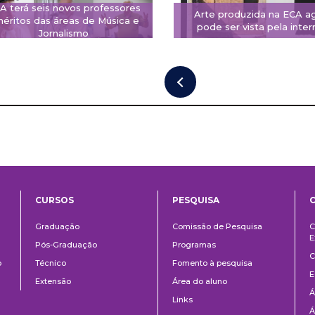
A terá seis novos professores
Arte produzida na ECA a
éritos das áreas de Música e
pode ser vista pela inter
Jornalismo
CURSOS
PESQUISA
ntos
Ensino
Pesquisa
Graduação
Comissão de Pesquisa
C
E
Pós-Graduação
Programas
C
o
Técnico
Fomento à pesquisa
E
Extensão
Área do aluno
Á
Links
Á