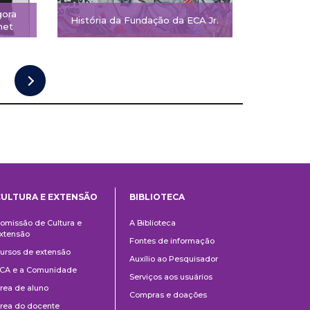
gora
História da Fundação da ECA Jr.
net
CULTURA E EXTENSÃO
BIBLIOTECA
Cultura
Biblioteca
omissão de Cultura e
A Biblioteca
e
xtensão
Fontes de informação
Extensão
ursos de extensão
Auxílio ao Pesquisador
CA e a Comunidade
Serviços aos usuários
rea de aluno
Compras e doações
rea do docente