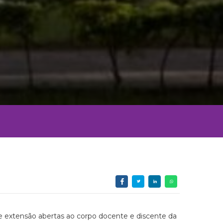
 e extensão abertas ao corpo docente e discente da