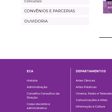
Concursos
EC
em
CONVÊNIOS E PARCERIAS
OUVIDORIA
ECA
DEPARTAMENTOS
Institucional
Departame
História
Artes Cênicas
Administração
Artes Plásticas
Conselho Consultivo da
Cinema, Rádio e Televisã
Direção
Comunicações e Artes
Corpo docente e
Informação e Cultura
administrativo