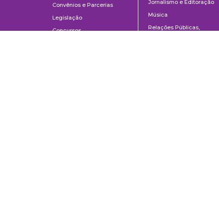
Jornalismo e Editoração
Convênios e Parcerias
Música
Legislação
Relações Públicas,
Concursos
Propaganda e Turismo
Ouvidoria
Escola de Arte Dramática
Escola de Comunicações e Artes da Universidade de São Paulo
Av. Prof. Lúcio Martins Rodrigues, 443 | Cidade Universitária | CEP 0550