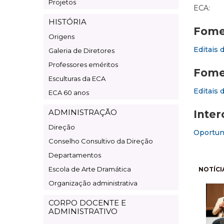
Projetos
ECA:
HISTÓRIA
Fomen
Origens
Editais 
Galeria de Diretores
Professores eméritos
Fome
Esculturas da ECA
Editais 
ECA 60 anos
ADMINISTRAÇÃO
Inter
Direção
Oportuni
Conselho Consultivo da Direção
Departamentos
Pagi
Escola de Arte Dramática
NOTÍCI
Organização administrativa
CORPO DOCENTE E
ADMINISTRATIVO