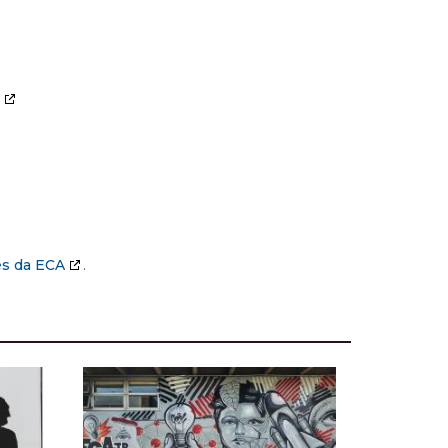
es da ECA
.