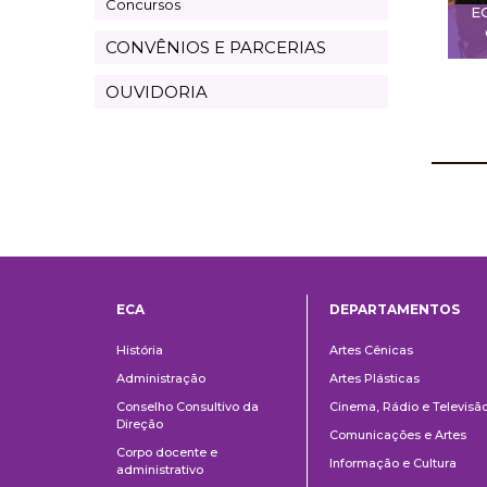
Concursos
E
CONVÊNIOS E PARCERIAS
OUVIDORIA
ECA
DEPARTAMENTOS
Institucional
Departame
História
Artes Cênicas
Administração
Artes Plásticas
Conselho Consultivo da
Cinema, Rádio e Televisã
Direção
Comunicações e Artes
Corpo docente e
Informação e Cultura
administrativo