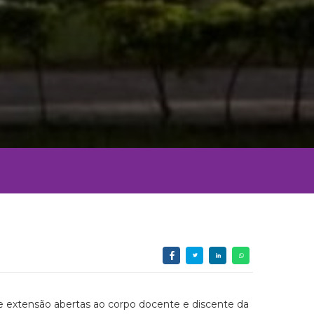
 e extensão abertas ao corpo docente e discente da