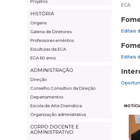
Projetos
ECA:
HISTÓRIA
Fomen
Origens
Editais 
Galeria de Diretores
Professores eméritos
Fome
Esculturas da ECA
Editais 
ECA 60 anos
ADMINISTRAÇÃO
Inter
Direção
Oportuni
Conselho Consultivo da Direção
Departamentos
Pagi
Escola de Arte Dramática
NOTÍCI
Organização administrativa
CORPO DOCENTE E
ADMINISTRATIVO