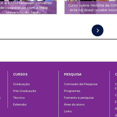
CA e EACH renovam convênio
Curso sobre História da Crít
de cooperação com a Meio
Arte no Brasil recebe inscr
University, do Japão
CURSOS
PESQUISA
ntos
Ensino
Pesquisa
Graduação
Comissão de Pesquisa
C
E
Pós-Graduação
Programas
C
o
Técnico
Fomento à pesquisa
E
Extensão
Área do aluno
Á
Links
Á