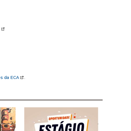
es da ECA
.