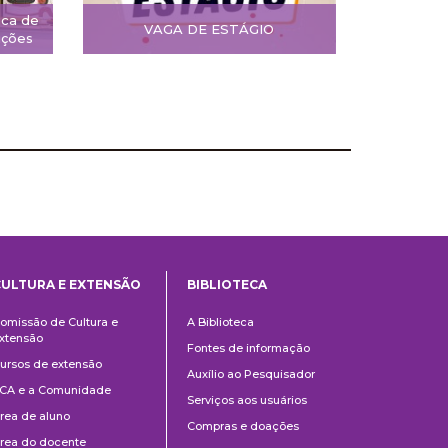
ica de
VAGA DE ESTÁGIO
ições
CULTURA E EXTENSÃO
BIBLIOTECA
Cultura
Biblioteca
omissão de Cultura e
A Biblioteca
e
xtensão
Fontes de informação
Extensão
ursos de extensão
Auxílio ao Pesquisador
CA e a Comunidade
Serviços aos usuários
rea de aluno
Compras e doações
rea do docente