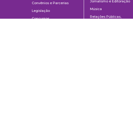
Jornalismo e Editoração
Convênios e Parcerias
Música
Legislação
Relações Públicas,
Concursos
Propaganda e Turismo
Ouvidoria
Escola de Arte Dramática
Escola de Comunicações e Artes da Universidade de São Paulo
Av. Prof. Lúcio Martins Rodrigues, 443 | Cidade Universitária | CEP 0550