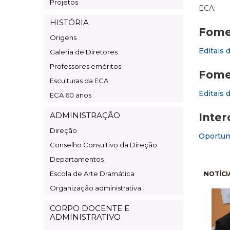
Projetos
ECA:
HISTÓRIA
Fomen
Origens
Editais 
Galeria de Diretores
Professores eméritos
Fome
Esculturas da ECA
Editais 
ECA 60 anos
ADMINISTRAÇÃO
Inter
Direção
Oportuni
Conselho Consultivo da Direção
Departamentos
Pagi
Escola de Arte Dramática
NOTÍCI
Organização administrativa
CORPO DOCENTE E
ADMINISTRATIVO