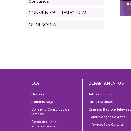
Concursos
E
CONVÊNIOS E PARCERIAS
OUVIDORIA
ECA
DEPARTAMENTOS
Institucional
Departame
História
Artes Cênicas
Administração
Artes Plásticas
Conselho Consultivo da
Cinema, Rádio e Televisã
Direção
Comunicações e Artes
Corpo docente e
Informação e Cultura
administrativo