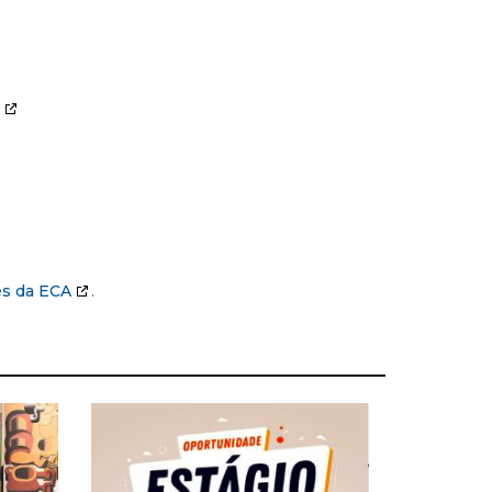
es da ECA
.