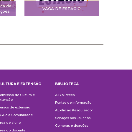
ica de
VAGA DE ESTÁGIO
ições
CULTURA E EXTENSÃO
BIBLIOTECA
Cultura
Biblioteca
omissão de Cultura e
A Biblioteca
e
xtensão
Fontes de informação
Extensão
ursos de extensão
Auxílio ao Pesquisador
CA e a Comunidade
Serviços aos usuários
rea de aluno
Compras e doações
rea do docente