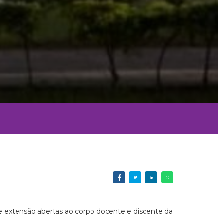
 e extensão abertas ao corpo docente e discente da