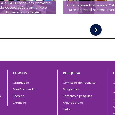
CA e EACH renovam convênio
Curso sobre História da Crít
de cooperação com a Meio
Arte no Brasil recebe inscr
University, do Japão
CURSOS
PESQUISA
ntos
Ensino
Pesquisa
Graduação
Comissão de Pesquisa
C
E
Pós-Graduação
Programas
C
o
Técnico
Fomento à pesquisa
E
Extensão
Área do aluno
Á
Links
Á