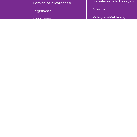
Jornalismo e Editoração
Convênios e Parcerias
Música
Legislação
Relações Públicas,
Concursos
Propaganda e Turismo
Ouvidoria
Escola de Arte Dramática
Escola de Comunicações e Artes da Universidade de São Paulo
Av. Prof. Lúcio Martins Rodrigues, 443 | Cidade Universitária | CEP 0550