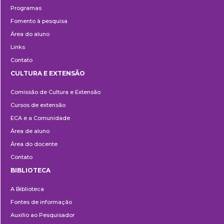
Programas
Fomento à pesquisa
Área do aluno
Links
Contato
CULTURA E EXTENSÃO
Cultura
Comissão de Cultura e Extensão
e
Cursos de extensão
Extensão
ECA e a Comunidade
Área de aluno
Área do docente
Contato
BIBLIOTECA
Biblioteca
A Biblioteca
Fontes de informação
Auxílio ao Pesquisador