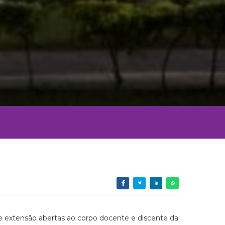
 e extensão abertas ao corpo docente e discente da