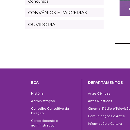
Concursos
CONVÊNIOS E PARCERIAS
OUVIDORIA
ECA
DEPARTAMENTOS
Institucional
Departame
História
Artes Cênicas
Administração
Artes Plásticas
Conselho Consultivo da
Cinema, Rádio e Televisã
Direção
Comunicações e Artes
Corpo docente e
Informação e Cultura
administrativo