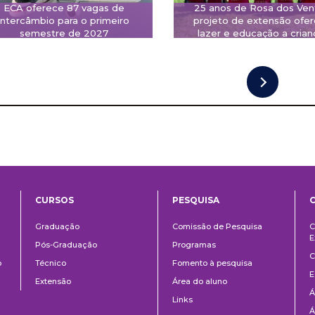
ECA oferece 87 vagas de
25 anos de Rosa dos Ven
intercâmbio para o primeiro
projeto de extensão ofe
semestre de 2027
lazer e educação a crian
CURSOS
PESQUISA
ntos
Ensino
Pesquisa
Graduação
Comissão de Pesquisa
C
E
Pós-Graduação
Programas
C
o
Técnico
Fomento à pesquisa
E
Extensão
Área do aluno
Á
Links
Á