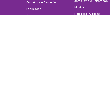
Jornalismo e Editoração
Convênios e Parcerias
Música
Legislação
Relações Públicas,
Concursos
Propaganda e Turismo
Ouvidoria
Escola de Arte Dramática
Escola de Comunicações e Artes da Universidade de São Paulo
Av. Prof. Lúcio Martins Rodrigues, 443 | Cidade Universitária | CEP 0550