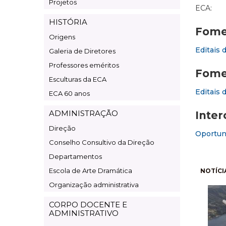
Projetos
ECA:
HISTÓRIA
Fomen
Origens
Editais 
Galeria de Diretores
Professores eméritos
Fome
Esculturas da ECA
Editais 
ECA 60 anos
ADMINISTRAÇÃO
Inter
Direção
Oportuni
Conselho Consultivo da Direção
Departamentos
Pagi
Escola de Arte Dramática
NOTÍCI
Organização administrativa
CORPO DOCENTE E
ADMINISTRATIVO