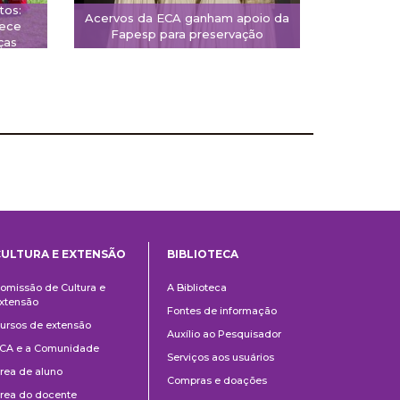
tos:
Acervos da ECA ganham apoio da
rece
Fapesp para preservação
ças
CULTURA E EXTENSÃO
BIBLIOTECA
Cultura
Biblioteca
omissão de Cultura e
A Biblioteca
e
xtensão
Fontes de informação
Extensão
ursos de extensão
Auxílio ao Pesquisador
CA e a Comunidade
Serviços aos usuários
rea de aluno
Compras e doações
rea do docente