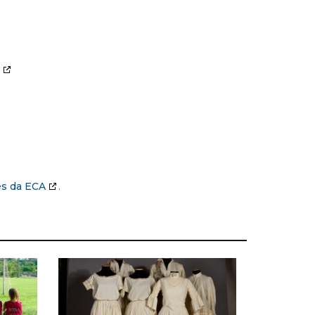
es da ECA
.