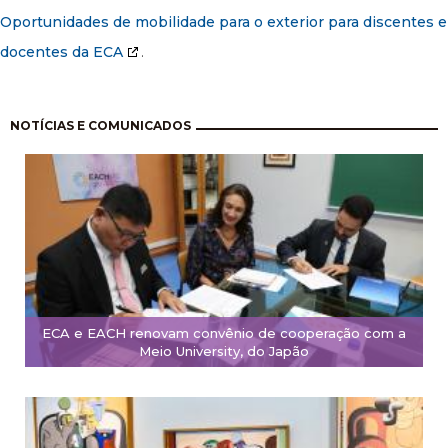
Oportunidades de mobilidade para o exterior para discentes e
docentes da ECA
.
Paginação
NOTÍCIAS E COMUNICADOS
ECA e EACH renovam convênio de cooperação com a
Meio University, do Japão