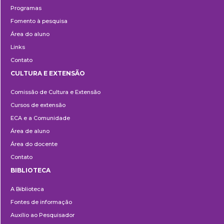
Programas
Fomento à pesquisa
Área do aluno
Links
Contato
CULTURA E EXTENSÃO
Cultura
Comissão de Cultura e Extensão
e
Cursos de extensão
Extensão
ECA e a Comunidade
Área de aluno
Área do docente
Contato
BIBLIOTECA
Biblioteca
A Biblioteca
Fontes de informação
Auxílio ao Pesquisador