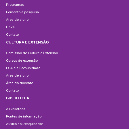
Programas
Fomento à pesquisa
Área do aluno
Links
Contato
CULTURA E EXTENSÃO
Cultura
Comissão de Cultura e Extensão
e
Cursos de extensão
Extensão
ECA e a Comunidade
Área de aluno
Área do docente
Contato
BIBLIOTECA
Biblioteca
A Biblioteca
Fontes de informação
Auxílio ao Pesquisador