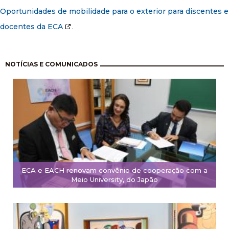
Oportunidades de mobilidade para o exterior para discentes e
docentes da ECA
.
Paginação
NOTÍCIAS E COMUNICADOS
ECA e EACH renovam convênio de cooperação com a
Meio University, do Japão