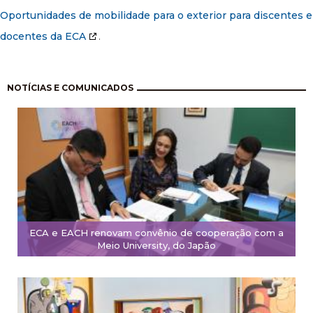
Oportunidades de mobilidade para o exterior para discentes e
docentes da ECA
.
Paginação
NOTÍCIAS E COMUNICADOS
ECA e EACH renovam convênio de cooperação com a
Meio University, do Japão