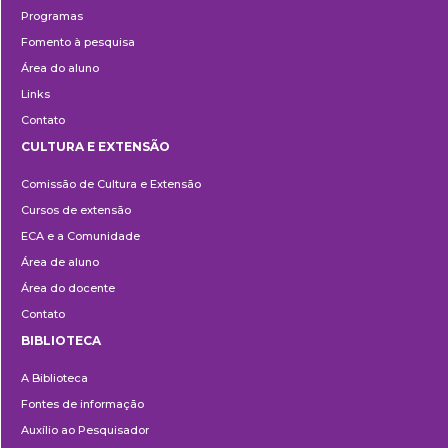
Programas
Fomento à pesquisa
Área do aluno
Links
Contato
CULTURA E EXTENSÃO
Cultura
Comissão de Cultura e Extensão
e
Cursos de extensão
Extensão
ECA e a Comunidade
Área de aluno
Área do docente
Contato
BIBLIOTECA
Biblioteca
A Biblioteca
Fontes de informação
Auxílio ao Pesquisador