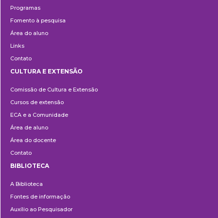
Programas
Fomento à pesquisa
Área do aluno
Links
Contato
CULTURA E EXTENSÃO
Cultura
Comissão de Cultura e Extensão
e
Cursos de extensão
Extensão
ECA e a Comunidade
Área de aluno
Área do docente
Contato
BIBLIOTECA
Biblioteca
A Biblioteca
Fontes de informação
Auxílio ao Pesquisador