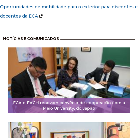
Oportunidades de mobilidade para o exterior para discentes e
docentes da ECA
.
Paginação
NOTÍCIAS E COMUNICADOS
ECA e EACH renovam convênio de cooperação com a
Meio University, do Japão