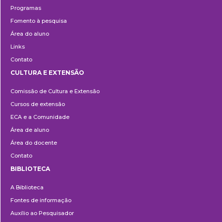
Programas
Fomento à pesquisa
Área do aluno
Links
Contato
CULTURA E EXTENSÃO
Cultura
Comissão de Cultura e Extensão
e
Cursos de extensão
Extensão
ECA e a Comunidade
Área de aluno
Área do docente
Contato
BIBLIOTECA
Biblioteca
A Biblioteca
Fontes de informação
Auxílio ao Pesquisador