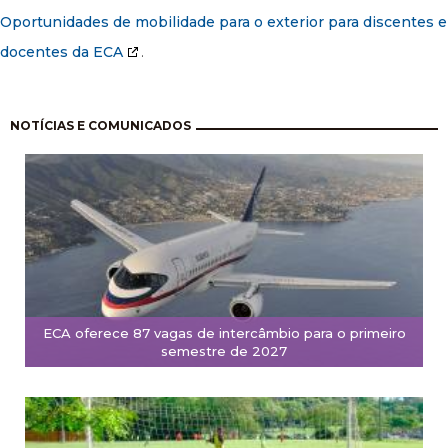
Oportunidades de mobilidade para o exterior para discentes e
docentes da ECA
.
Paginação
NOTÍCIAS E COMUNICADOS
ECA oferece 87 vagas de intercâmbio para o primeiro
semestre de 2027